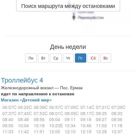
Поиск маршрута между остановками
День недели
Пн
Вт
Ср
Чт
Пт
Сб
Вс
Троллейбус 4
Железнодорожный вокзал — Пос. Ермак
идет по направлению к остановке
Магазин «Детский мир»
06:07C
06:22C
06:39C
06:57C
07:05C
07:14C
07:21C
07:29C
07:37C
07:45C
07:53C
08:01C
08:09C
08:17C
08:25
08:33
08:40
08:48
08:56
09:04
09:11
09:18
09:27
09:36
09:50
10:04
10:18
10:23E
10:34
10:46
11:02
11:18
11:33
11:42
11:51
12:00
12:10
12:19
12:28
12:37