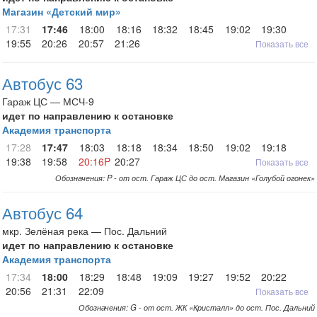
Магазин «Детский мир»
17:31
17:46
18:00
18:16
18:32
18:45
19:02
19:30
19:55
20:26
20:57
21:26
Показать все
Автобус 63
Гараж ЦС — МСЧ-9
идет по направлению к остановке
Академия транспорта
17:28
17:47
18:03
18:18
18:34
18:50
19:02
19:18
19:38
19:58
20:16P
20:27
Показать все
Обозначения: P - от ост. Гараж ЦС до ост. Магазин «Голубой огонек»
Автобус 64
мкр. Зелёная река — Пос. Дальний
идет по направлению к остановке
Академия транспорта
17:34
18:00
18:29
18:48
19:09
19:27
19:52
20:22
20:56
21:31
22:09
Показать все
Обозначения: G - от ост. ЖК «Кристалл» до ост. Пос. Дальний