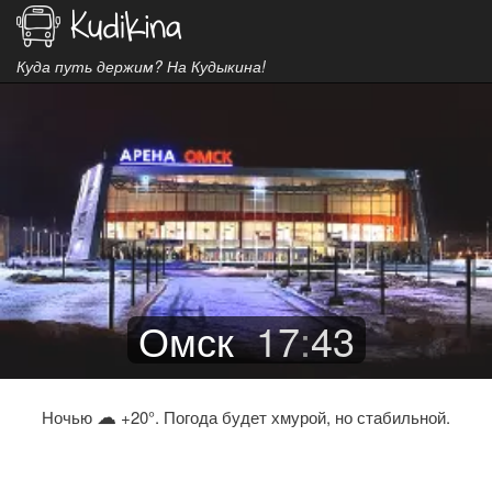
Куда путь держим? На Кудыкина!
Омск
17
:
43
☁
Ночью
+20°. Погода будет хмурой, но стабильной.