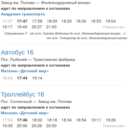
Завод им. Попова — Железнодорожный вокзал
идет по направлению к остановке
Академия транспорта
17:37
17:47
17:58
18:09
18:20
18:30
18:53
19:04
19:17
19:49
20:27
21:00
Показать все
Обозначения: F - от ост. Городок Водников до ост. Железнодорожный вокзал; J -
от ост. Телецентр до ост. Железнодорожный вокзал
Автобус 16
Пос. Рыбачий — Трикотажная фабрика
идет по направлению к остановке
Магазин «Детский мир»
16:04
17:44
19:14
Троллейбус 16
Пос. Солнечный — Завод им. Попова
идет по направлению к остановке
Магазин «Детский мир»
17:33
17:46
18:02
18:18
18:34
18:54
19:11
19:26
19:39
20:06
20:26
20:50
Показать все