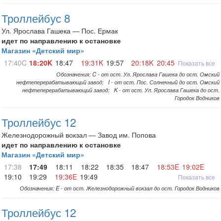
Троллейбус 8
Ул. Ярослава Гашека — Пос. Ермак
идет по направлению к остановке
Магазин «Детский мир»
17:40C
18:20K
18:47
19:31K
19:57
20:18K
20:45K
Показать все
Обозначения: C - от ост. Ул. Ярослава Гашека до ост. Омский
нефтеперерабатывающий завод; I - от ост. Пос. Солнечный до ост. Омский
нефтеперерабатывающий завод; K - от ост. Ул. Ярослава Гашека до ост.
Городок Водников
Троллейбус 12
Железнодорожный вокзал — Завод им. Попова
идет по направлению к остановке
Магазин «Детский мир»
17:38
17:49
18:11
18:22
18:35
18:47
18:53E
19:02E
19:10
19:29
19:36E
19:49
Показать все
Обозначения: E - от ост. Железнодорожный вокзал до ост. Городок Водников
Троллейбус 12