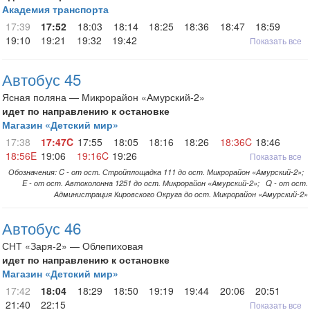
Академия транспорта
17:39
17:52
18:03
18:14
18:25
18:36
18:47
18:59
19:10
19:21
19:32
19:42
Показать все
Автобус 45
Ясная поляна — Микрорайон «Амурский-2»
идет по направлению к остановке
Магазин «Детский мир»
17:38
17:47C
17:55
18:05
18:16
18:26
18:36C
18:46
18:56E
19:06
19:16C
19:26
Показать все
Обозначения: C - от ост. Стройплощадка 111 до ост. Микрорайон «Амурский-2»;
E - от ост. Автоколонна 1251 до ост. Микрорайон «Амурский-2»; Q - от ост.
Администрация Кировского Округа до ост. Микрорайон «Амурский-2»
Автобус 46
СНТ «Заря-2» — Облепиховая
идет по направлению к остановке
Магазин «Детский мир»
17:42
18:04
18:29
18:50
19:19
19:44
20:06
20:51
21:40
22:15
Показать все