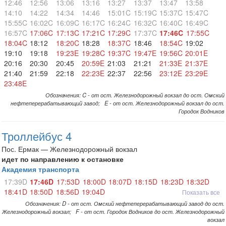
12:46
12:56
13:06
13:16
13:27
13:37
13:47
13:58
14:10
14:22
14:34
14:46
15:01C
15:19C
15:37C
15:47C
15:55C
16:02C
16:09C
16:17C
16:24C
16:32C
16:40C
16:49C
16:57C
17:06C
17:13C
17:21C
17:29C
17:37C
17:46C
17:55C
18:04C
18:12
18:20C
18:28
18:37C
18:46
18:54C
19:02
19:10
19:18
19:23E
19:28C
19:37C
19:47E
19:56C
20:01E
20:16
20:30
20:45
20:59E
21:03
21:21
21:33E
21:37E
21:40
21:59
22:18
22:23E
22:37
22:56
23:12E
23:29E
23:48E
Обозначения: C - от ост. Железнодорожный вокзал до ост. Омский
нефтеперерабатывающий завод; E - от ост. Железнодорожный вокзал до ост.
Городок Водников
Троллейбус 4
Пос. Ермак — Железнодорожный вокзал
идет по направлению к остановке
Академия транспорта
17:39D
17:46D
17:53D
18:00D
18:07D
18:15D
18:23D
18:32D
18:41D
18:50D
18:56D
19:04D
Показать все
Обозначения: D - от ост. Омский нефтеперерабатывающий завод до ост.
Железнодорожный вокзал; F - от ост. Городок Водников до ост. Железнодорожный
вокзал