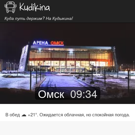
Куда путь держим? На Кудыкина!
Омск
09
:
34
☁
В обед
+21°. Ожидается облачная, но спокойная погода.