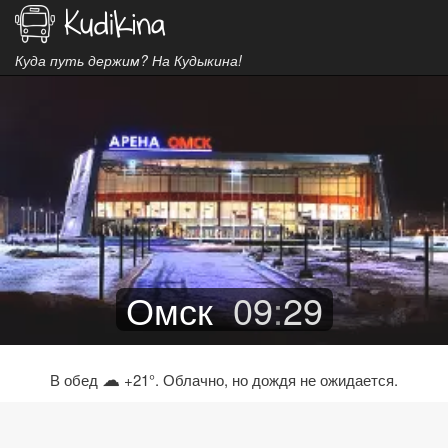
Куда путь держим? На Кудыкина!
Омск
09
:
29
☁
В обед
+21°. Облачно, но дождя не ожидается.