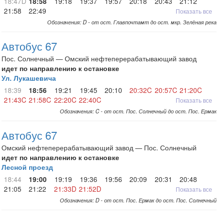
18:47D
18:58
19:18
19:37
19:57
20:18
20:43
21:12
21:58
22:49
Показать все
Обозначения: D - от ост. Главпочтамт до ост. мкр. Зелёная река
Автобус 67
Пос. Солнечный — Омский нефтеперерабатывающий завод
идет по направлению к остановке
Ул. Лукашевича
18:39
18:56
19:21
19:45
20:10
20:32C
20:57C
21:20C
21:43C
21:58C
22:20C
22:40C
Показать все
Обозначения: C - от ост. Пос. Солнечный до ост. Пос. Ермак
Автобус 67
Омский нефтеперерабатывающий завод — Пос. Солнечный
идет по направлению к остановке
Лесной проезд
18:44
19:00
19:19
19:36
19:56
20:09
20:31
20:48
21:05
21:22
21:33D
21:52D
Показать все
Обозначения: D - от ост. Пос. Ермак до ост. Пос. Солнечный