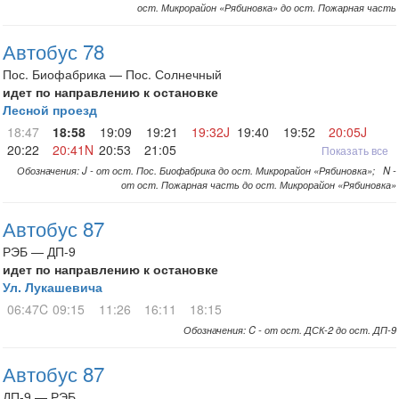
ост. Микрорайон «Рябиновка» до ост. Пожарная часть
Автобус 78
Пос. Биофабрика — Пос. Солнечный
идет по направлению к остановке
Лесной проезд
18:47
18:58
19:09
19:21
19:32J
19:40
19:52
20:05J
20:22
20:41N
20:53
21:05
Показать все
Обозначения: J - от ост. Пос. Биофабрика до ост. Микрорайон «Рябиновка»; N -
от ост. Пожарная часть до ост. Микрорайон «Рябиновка»
Автобус 87
РЭБ — ДП-9
идет по направлению к остановке
Ул. Лукашевича
06:47C
09:15
11:26
16:11
18:15
Обозначения: C - от ост. ДСК-2 до ост. ДП-9
Автобус 87
ДП-9 — РЭБ