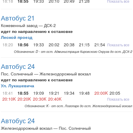
18:18
18:55
19:33
20:10
20:49
21:28
Показать все
Автобус 21
Кожевенный завод — ДСК-2
идет по направлению к остановке
Лесной проезд
18:20
18:56
19:33
20:02
20:38
21:15
21:54
Показать все
Обозначения: D - от ост. Администрация Кировского Округа до ост. ДСК-2
Автобус 24
Пос. Солнечный — Железнодорожный вокзал
идет по направлению к остановке
Ул. Лукашевича
18:41
18:55
19:09
19:21
19:34
19:48
20:00K
20:05
20:10K
20:20K
20:30K
20:40K
Показать все
Обозначения: K - от ост. Логопарк до ост. Железнодорожный вокзал
Автобус 24
Железнодорожный вокзал — Пос. Солнечный