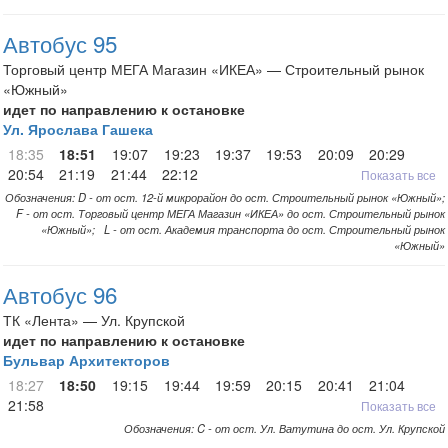
Автобус 95
Торговый центр МЕГА Магазин «ИКЕА» — Строительный рынок
«Южный»
идет по направлению к остановке
Ул. Ярослава Гашека
18:35
18:51
19:07
19:23
19:37
19:53
20:09
20:29
20:54
21:19
21:44
22:12
Показать все
Обозначения: D - от ост. 12-й микрорайон до ост. Строительный рынок «Южный»;
F - от ост. Торговый центр МЕГА Магазин «ИКЕА» до ост. Строительный рынок
«Южный»; L - от ост. Академия транспорта до ост. Строительный рынок
«Южный»
Автобус 96
ТК «Лента» — Ул. Крупской
идет по направлению к остановке
Бульвар Архитекторов
18:27
18:50
19:15
19:44
19:59
20:15
20:41
21:04
21:58
Показать все
Обозначения: C - от ост. Ул. Ватутина до ост. Ул. Крупской