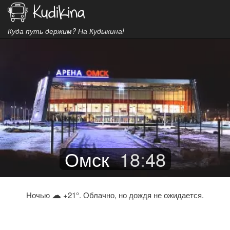
Куда путь держим? На Кудыкина!
Омск
18
:
48
☁
Ночью
+21°. Облачно, но дождя не ожидается.