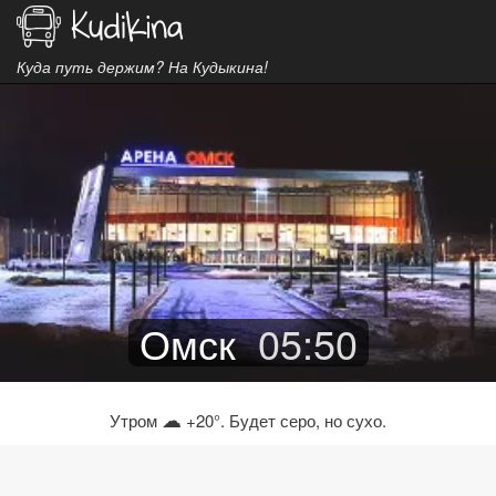
Куда путь держим? На Кудыкина!
Омск
05
:
50
☁
Утром
+20°. Будет серо, но сухо.