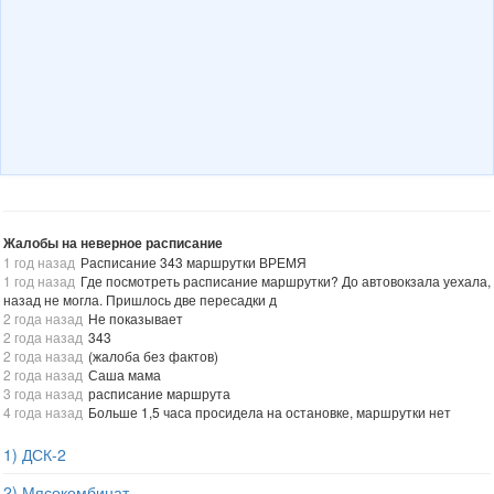
Жалобы на неверное расписание
1 год назад
Расписание 343 маршрутки ВРЕМЯ
1 год назад
Где посмотреть расписание маршрутки? До автовокзала уехала,
назад не могла. Пришлось две пересадки д
2 года назад
Не показывает
2 года назад
343
2 года назад
(жалоба без фактов)
2 года назад
Саша мама
3 года назад
расписание маршрута
4 года назад
Больше 1,5 часа просидела на остановке, маршрутки нет
1) ДСК-2
2) Мясокомбинат