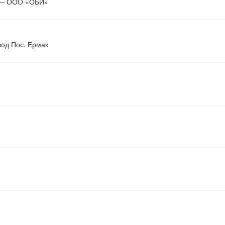
д — ООО «ОБИ»
од Пос. Ермак