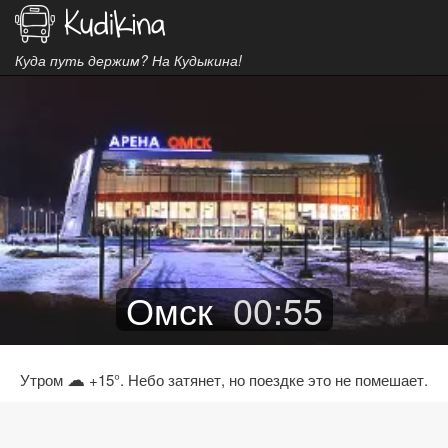
Куда путь держим? На Кудыкина!
Омск
00
:
55
☁
Утром
+15°. Небо затянет, но поездке это не помешает.