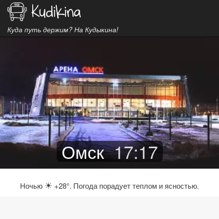
Куда путь держим? На Кудыкина!
Омск
17
:
17
☀
Ночью
+28°. Погода порадует теплом и ясностью.