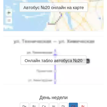
Автобус №20 онлайн на карте
Онлайн табло автобуса №20
День недели
Пн
Вт
Ср
Чт
Пт
Сб
Вс