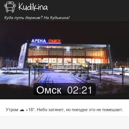
Куда путь держим? На Кудыкина!
Омск
02
:
21
☁
Утром
+16°. Небо затянет, но поездке это не помешает.