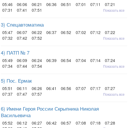
05:46
06:06
06:21
06:36
06:51
07:01
07:11
07:21
07:31
07:41
07:51
Показать все
3) Спецавтоматика
05:47
06:07
06:22
06:37
06:52
07:02
07:12
07:22
07:32
07:42
07:52
Показать все
4) ПАТП № 7
05:49
06:09
06:24
06:39
06:54
07:04
07:14
07:24
07:34
07:44
07:54
Показать все
5) Пос. Ермак
05:51
06:11
06:26
06:41
06:56
07:07
07:17
07:27
07:37
07:47
07:57
Показать все
6) Имени Героя России Скрыпника Николая
Васильевича
05:52
06:12
06:27
06:42
06:57
07:08
07:18
07:28