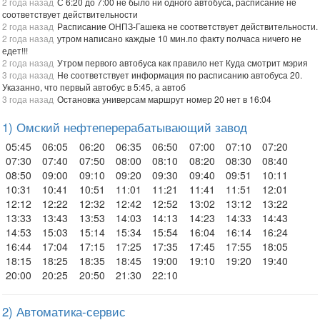
2 года назад
С 6:20 до 7:00 не было ни одного автобуса, расписание не
соответствует действительности
2 года назад
Расписание ОНПЗ-Гашека не соответствует действительности.
2 года назад
утром написано каждые 10 мин.по факту полчаса ничего не
едет!!!
2 года назад
Утром первого автобуса как правило нет Куда смотрит мэрия
3 года назад
Не соответствует информация по расписанию автобуса 20.
Указанно, что первый автобус в 5:45, а автоб
3 года назад
Остановка универсам маршрут номер 20 нет в 16:04
1) Омский нефтеперерабатывающий завод
05:45
06:05
06:20
06:35
06:50
07:00
07:10
07:20
07:30
07:40
07:50
08:00
08:10
08:20
08:30
08:40
08:50
09:00
09:10
09:20
09:30
09:40
09:51
10:11
10:31
10:41
10:51
11:01
11:21
11:41
11:51
12:01
12:12
12:22
12:32
12:42
12:52
13:02
13:12
13:22
13:33
13:43
13:53
14:03
14:13
14:23
14:33
14:43
14:53
15:03
15:14
15:34
15:54
16:04
16:14
16:24
16:44
17:04
17:15
17:25
17:35
17:45
17:55
18:05
18:15
18:25
18:35
18:45
19:00
19:10
19:20
19:40
20:00
20:25
20:50
21:30
22:10
2) Автоматика-сервис