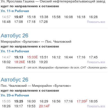
Ул. Ярослава Гашека — Омский нефтеперерабатывающий завод
идет по направлению к остановке
Ул. 11-я Рабочая
14:57
15:07
15:18
15:38
15:58
16:08
16:18
16:28
16:48
17:08
17:18
17:28
Показать все
Автобус 26
Микрорайон «Булатово» — Пос. Чкаловский
идет по направлению к остановке
Ул. 11-я Рабочая
14:47
15:13
15:33E
15:51
16:12
16:44
17:16
17:45
18:02
18:26E
18:53
19:20
Показать все
Обозначения: E - от ост. Микрорайон «Булатово» до ост. СНТ «Золотое руно»
Автобус 26
Пос. Чкаловский — Микрорайон «Булатово»
идет по направлению к остановке
Ул. 23-я Рабочая
15:05
15:25
16:00
16:29
16:56
17:16
17:35F
18:05
18:26
19:17
19:53
20:14F
Показать все