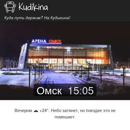
Куда путь держим? На Кудыкина!
Омск
15
:
05
☁
Вечером
+24°. Небо затянет, но поездке это не
помешает.