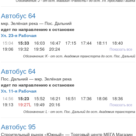
Обозначения: J - от ост. Магазин «Радость» до ост. Ул. Ярослава Гашека
Автобус 64
мкр. Зелёная река — Пос. Дальний
идет по направлению к остановке
Ул. 23-я Рабочая
15:04
15:33
16:03
16:47
17:15
17:44
18:11
18:40
19:06
19:32
19:56
20:24
Показать все
Обозначения: K - от ост. Академия транспорта до ост. Пос. Дальний
Автобус 64
Пос. Дальний — мкр. Зелёная река
идет по направлению к остановке
Ул. 11-я Рабочая
14:56
15:23
15:52
16:21
16:51
17:36
18:06
18:36
19:13
19:27L
19:49
20:16
Показать все
Обозначения: L - от ост. Пос. Дальний до ост. Академия транспорта
Автобус 95
Строительный рынок «Южный» — Торговый центр МЕГА Магазин