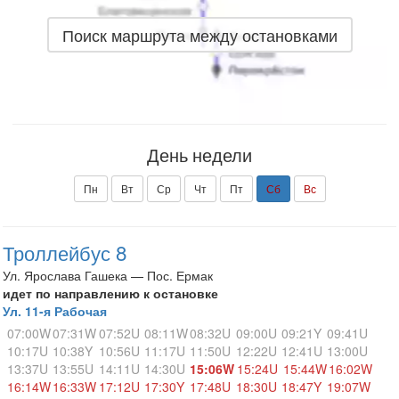
Поиск маршрута между остановками
День недели
Пн
Вт
Ср
Чт
Пт
Сб
Вс
Троллейбус 8
Ул. Ярослава Гашека — Пос. Ермак
идет по направлению к остановке
Ул. 11-я Рабочая
07:00W
07:31W
07:52U
08:11W
08:32U
09:00U
09:21Y
09:41U
10:17U
10:38Y
10:56U
11:17U
11:50U
12:22U
12:41U
13:00U
13:37U
13:55U
14:11U
14:30U
15:06W
15:24U
15:44W
16:02W
16:14W
16:33W
17:12U
17:30Y
17:48U
18:30U
18:47Y
19:07W