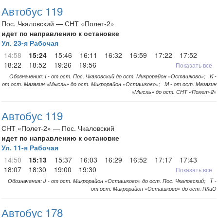
Автобус 119
Пос. Чкаловский — СНТ «Полет-2»
идет по направлению к остановке
Ул. 23-я Рабочая
14:58
15:24
15:46
16:11
16:32
16:59
17:22
17:52
18:22
18:52
19:26
19:56
Показать все
Обозначения: I - от ост. Пос. Чкаловский до ост. Микрорайон «Осташково»; K -
от ост. Магазин «Мысль» до ост. Микрорайон «Осташково»; M - от ост. Магазин
«Мысль» до ост. СНТ «Полет-2»
Автобус 119
СНТ «Полет-2» — Пос. Чкаловский
идет по направлению к остановке
Ул. 11-я Рабочая
14:50
15:13
15:37
16:03
16:29
16:52
17:17
17:43
18:07
18:30
19:00
19:30
Показать все
Обозначения: J - от ост. Микрорайон «Осташково» до ост. Пос. Чкаловский; T -
от ост. Микрорайон «Осташково» до ост. ПКиО
Автобус 178