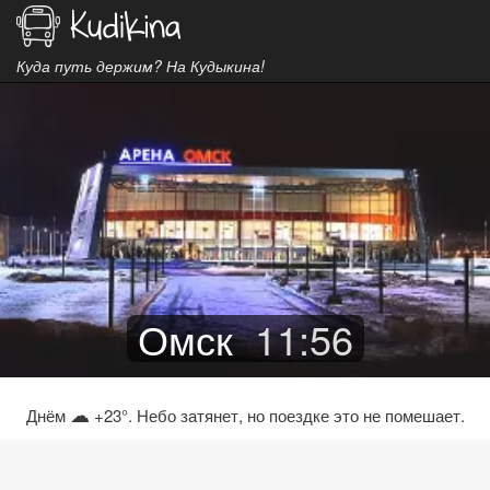
Куда путь держим? На Кудыкина!
Омск
11
:
56
☁
Днём
+23°. Небо затянет, но поездке это не помешает.