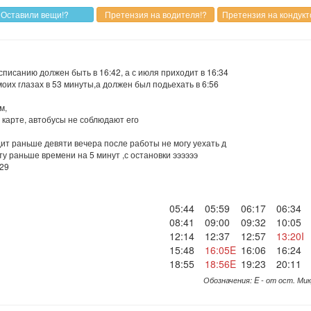
списанию должен быть в 16:42, а с июля приходит в 16:34
моих глазах в 53 минуты,а должен был подьехать в 6:56
м,
 карте, автобусы не соблюдают его
дит раньше девяти вечера после работы не могу уехать д
у раньше времени на 5 минут ,с остановки ээээээ
:29
05:44
05:59
06:17
06:34
08:41
09:00
09:32
10:05
12:14
12:37
12:57
13:20I
15:48
16:05E
16:06
16:24
18:55
18:56E
19:23
20:11
Обозначения: E - от ост. Ми