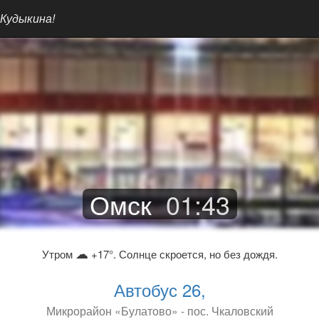
 Кудыкина!
Омск
01
:
43
☁
Утром
+17°. Солнце скроется, но без дождя.
Автобус 26,
Микрорайон «Булатово» - пос. Чкаловский