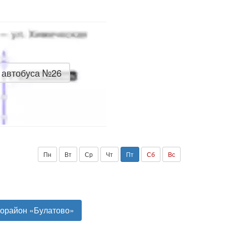
 автобуса №26
Пн
Вт
Ср
Чт
Пт
Сб
Вс
рорайон «Булатово»