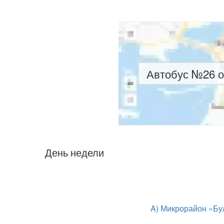
Автобус №26 о
День недели
A) Микрорайон «Бу