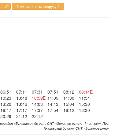
06:51
07:11
07:31
07:51
08:12
08:14E
10:23
10:48
10:59E
11:09
11:30
11:54
13:20
13:42
14:03
14:43
15:04
15:30
16:47
17:17
17:37
17:54
18:12
18:30
20:29
21:12
22:12
крорайон «Булатово» до ост. СНТ «Золотое руно»; I - от ост. Пос.
Чкаловский до ост. СНТ «Золотое руно»