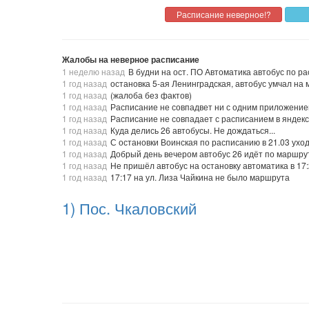
Жалобы на неверное расписание
1 неделю назад
В будни на ост. ПО Автоматика автобус по ра
1 год назад
остановка 5-ая Ленинградская, автобус умчал на 
1 год назад
(жалоба без фактов)
1 год назад
Расписание не совпадвет ни с одним приложение
1 год назад
Расписание не совпадает с расписанием в яндекс
1 год назад
Куда делись 26 автобусы. Не дождаться...
1 год назад
С остановки Воинская по расписанию в 21.03 ухо
1 год назад
Добрый день вечером автобус 26 идёт по маршрут
1 год назад
Не пришёл автобус на остановку автоматика в 17
1 год назад
17:17 на ул. Лиза Чайкина не было маршрута
1) Пос. Чкаловский