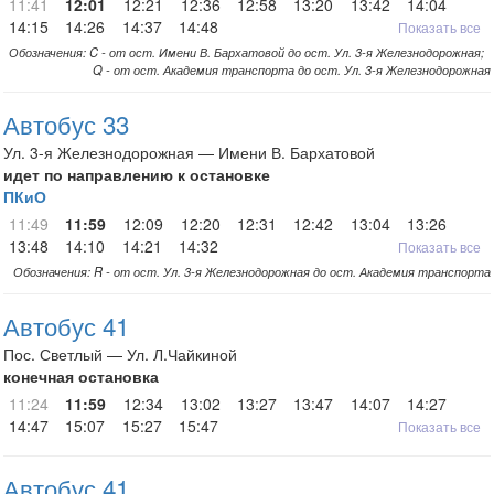
11:41
12:01
12:21
12:36
12:58
13:20
13:42
14:04
14:15
14:26
14:37
14:48
Показать все
Обозначения: C - от ост. Имени В. Бархатовой до ост. Ул. 3-я Железнодорожная;
Q - от ост. Академия транспорта до ост. Ул. 3-я Железнодорожная
Автобус 33
Ул. 3-я Железнодорожная — Имени В. Бархатовой
идет по направлению к остановке
ПКиО
11:49
11:59
12:09
12:20
12:31
12:42
13:04
13:26
13:48
14:10
14:21
14:32
Показать все
Обозначения: R - от ост. Ул. 3-я Железнодорожная до ост. Академия транспорта
Автобус 41
Пос. Светлый — Ул. Л.Чайкиной
конечная остановка
11:24
11:59
12:34
13:02
13:27
13:47
14:07
14:27
14:47
15:07
15:27
15:47
Показать все
Автобус 41