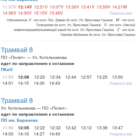
11:37V
12:14V
12:51V
13:07V
13:26V
13:41V
13:59V
14:21W
14:36V
14:50V
15:15V
15:48V
Показать все
Обозначения: V - от ост. Пос. Ермак до ост. Ул. Ярослава Гашека; W - от ост.
Телецентр до ост. Ул. Ярослава Гашека; X - от ост. Омский
нефтеперерабатывающий завод до ост. Ул. Ярослава Гашека; Z - от ост.
Городок Водников до ост. Ул. Ярослава Гашека
Трамвай 8
ПО «Полет» — Ул. Котельникова
идет по направлению к остановке
ПКиО
11:53
12:08
12:20
12:34
12:44
12:57
13:25
13:50
14:01
14:15
14:30
14:43
Показать все
Трамвай 8
Ул. Котельникова — ПО «Полет»
идет по направлению к остановке
ПО им. Баранова
11:56
12:05
12:22
12:32
12:42
13:12
13:38
13:47
14:03
14:16
14:27
14:43
Показать все