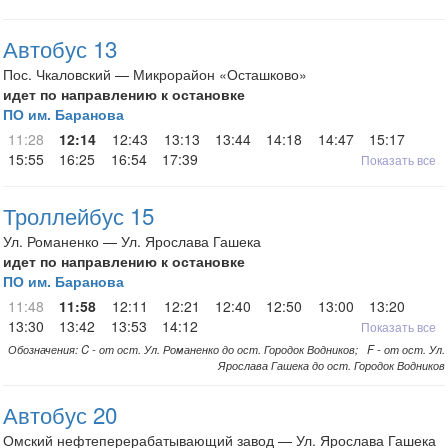
Автобус 13
Пос. Чкаловский — Микрорайон «Осташково»
идет по направлению к остановке
ПО им. Баранова
11:28
12:14
12:43
13:13
13:44
14:18
14:47
15:17
15:55
16:25
16:54
17:39
Показать все
Троллейбус 15
Ул. Романенко — Ул. Ярослава Гашека
идет по направлению к остановке
ПО им. Баранова
11:48
11:58
12:11
12:21
12:40
12:50
13:00
13:20
13:30
13:42
13:53
14:12
Показать все
Обозначения: C - от ост. Ул. Романенко до ост. Городок Водников; F - от ост. Ул.
Ярослава Гашека до ост. Городок Водников
Автобус 20
Омский нефтеперерабатывающий завод — Ул. Ярослава Гашека