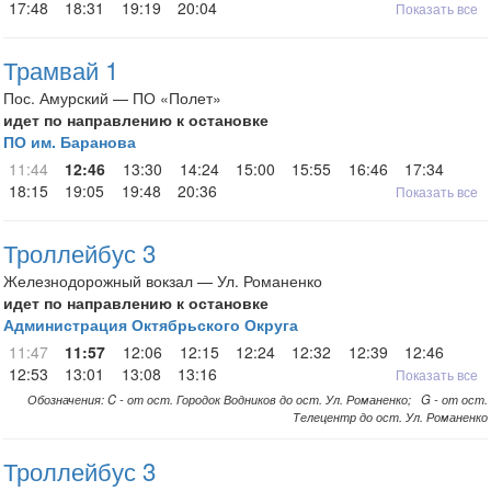
17:48
18:31
19:19
20:04
Показать все
Трамвай 1
Пос. Амурский — ПО «Полет»
идет по направлению к остановке
ПО им. Баранова
11:44
12:46
13:30
14:24
15:00
15:55
16:46
17:34
18:15
19:05
19:48
20:36
Показать все
Троллейбус 3
Железнодорожный вокзал — Ул. Романенко
идет по направлению к остановке
Администрация Октябрьского Округа
11:47
11:57
12:06
12:15
12:24
12:32
12:39
12:46
12:53
13:01
13:08
13:16
Показать все
Обозначения: C - от ост. Городок Водников до ост. Ул. Романенко; G - от ост.
Телецентр до ост. Ул. Романенко
Троллейбус 3