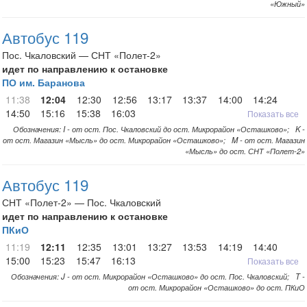
«Южный»
Автобус 119
Пос. Чкаловский — СНТ «Полет-2»
идет по направлению к остановке
ПО им. Баранова
11:38
12:04
12:30
12:56
13:17
13:37
14:00
14:24
14:50
15:16
15:38
16:03
Показать все
Обозначения: I - от ост. Пос. Чкаловский до ост. Микрорайон «Осташково»; K -
от ост. Магазин «Мысль» до ост. Микрорайон «Осташково»; M - от ост. Магазин
«Мысль» до ост. СНТ «Полет-2»
Автобус 119
СНТ «Полет-2» — Пос. Чкаловский
идет по направлению к остановке
ПКиО
11:19
12:11
12:35
13:01
13:27
13:53
14:19
14:40
15:00
15:23
15:47
16:13
Показать все
Обозначения: J - от ост. Микрорайон «Осташково» до ост. Пос. Чкаловский; T -
от ост. Микрорайон «Осташково» до ост. ПКиО