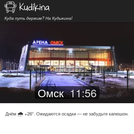
Куда путь держим? На Кудыкина!
Омск
11
:
56
🌧
Днём
+26°. Ожидаются осадки — не забудьте капюшон.