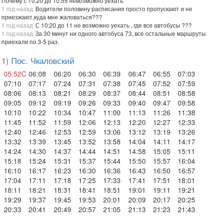
Почему с 10:20 до 10:55 невозможно уехать
1 год назад
Водители половину расписания просто пропускают и не
приезжают,куда мне жаловаться???
1 год назад
С 10:20 до 11 не возможно уехать , где все автобусы ???
1 год назад
За 30 минут ни одного автобуса 73, все остальные маршруты
приехали по 3-5 раз.
1) Пос. Чкаловский
05:52C
06:08
06:20
06:30
06:39
06:47
06:55
07:03
07:10
07:17
07:24
07:31
07:38
07:45
07:52
07:59
08:06
08:13
08:21
08:29
08:37
08:44
08:51
08:58
09:05
09:12
09:19
09:26
09:33
09:40
09:47
09:58
10:10
10:22
10:34
10:47
11:00
11:13
11:26
11:38
11:45
11:52
11:59
12:06
12:13
12:20
12:27
12:33
12:40
12:46
12:53
12:59
13:06
13:12
13:19
13:26
13:32
13:39
13:45
13:52
13:58
14:04
14:11
14:17
14:24
14:30
14:37
14:44
14:51
14:58
15:05
15:11
15:18
15:24
15:31
15:37
15:44
15:50
15:57
16:04
16:10
16:17
16:23
16:30
16:36
16:43
16:50
16:57
17:04
17:11
17:18
17:25
17:33
17:41
17:51
18:01
18:11
18:21
18:31
18:41
18:51
19:01
19:11
19:21
19:29
19:37
19:45
19:53
20:01
20:09
20:17
20:25
20:33
20:41
20:49
20:57
21:05
21:13
21:23
21:43