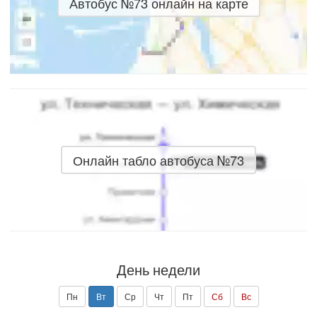
Автобус №73 онлайн на карте
Онлайн табло автобуса №73
День недели
Пн
Вт
Ср
Чт
Пт
Сб
Вс