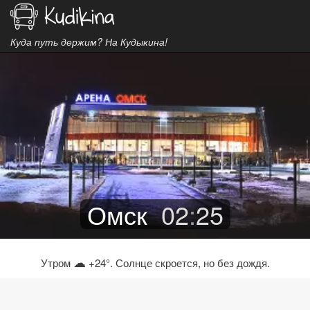
Куда путь держим? На Кудыкина!
Омск
02
:
25
☁
Утром
+24°. Солнце скроется, но без дождя.