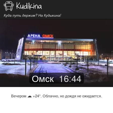
Куда путь держим? На Кудыкина!
Омск
16
:
44
☁
Вечером
+24°. Облачно, но дождя не ожидается.