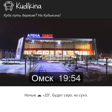
Куда путь держим? На Кудыкина!
Омск
19
:
54
☁
Ночью
+23°. Будет серо, но сухо.