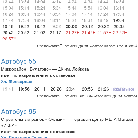
13:44
13:54
14:04
14:14
14:24
14:34
14:44
14:54
15:04
15:14
15:24
15:34
15:44
15:54
16:04
16:14
16:24
16:34
16:44
16:54
17:04
17:14
17:24
17:34
17:44
17:54
18:04
18:14
18:24
18:34
18:49
19:04
19:18
19:32
19:42
19:52
20:02
20:12
20:22
20:32
20:42
20:52
21:02
21:17
21:27E
21:42E
21:57E
22:27E
22:57E
Обозначения: E - от ост. ДК им. Лобкова до ост. Пос. Южный
Автобус 55
Микрорайон «Булатово» — ДК им. Лобкова
идет по направлению к остановке
Ул. Фрезерная
19:41
19:56
20:11
20:26
20:41
20:56
21:26
21:56
Показать все
Обозначения: F - от ост. Пос. Южный до ост. ДК им. Лобкова
Автобус 95
Строительный рынок «Южный» — Торговый центр МЕГА Магазин
«ИКЕА»
идет по направлению к остановке
Ул. Ярослава Гашека