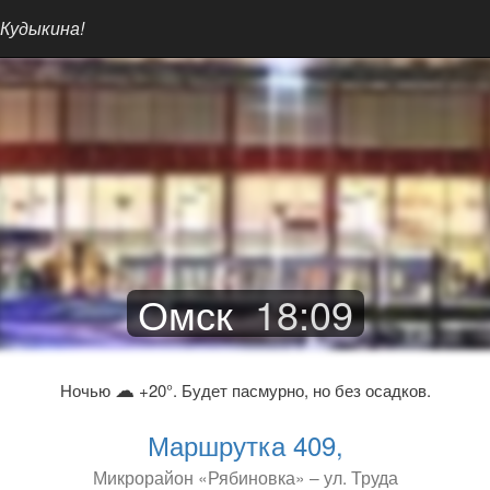
 Кудыкина!
Омск
18
:
09
☁
Ночью
+20°. Будет пасмурно, но без осадков.
Маршрутка 409,
Микрорайон «Рябиновка» – ул. Труда