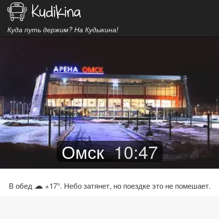
Куда путь держим? На Кудыкина!
Омск
10
:
47
☁
В обед
+17°. Небо затянет, но поездке это не помешает.