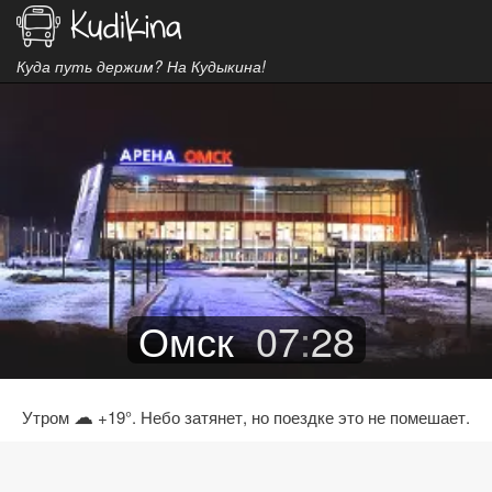
Куда путь держим? На Кудыкина!
Омск
07
:
28
☁
Утром
+19°. Небо затянет, но поездке это не помешает.