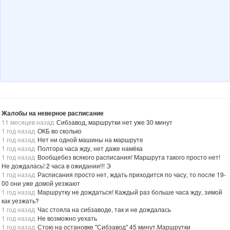
Жалобы на неверное расписание
11 месяцев назад
Сибзавод, маршрутки нет уже 30 минут
1 год назад
ОКБ во сколько
1 год назад
Нет ни одной машины на маршруте
1 год назад
Полтора часа жду, нет даже намёка
1 год назад
Вообщебез всякого расписания! Маршрута такого просто нет!
Не дождалась! 2 часа в ожидании!!! Э
1 год назад
Расписания просто нет, ждать приходится по часу, то после 19-
00 они уже домой уезжают
1 год назад
Маршрутку не дождаться! Каждый раз больше часа жду, зимой
как уезжать?
1 год назад
Час стояла на сибзаводе, так и не дождалась
1 год назад
Не возможно уехать
1 год назад
Стою на остановке "Сибзавод" 45 минут.Маршрутки