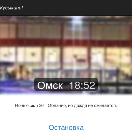
 Кудыкина!
Омск
18
:
52
☁
Ночью
+26°. Облачно, но дождя не ожидается.
Остановка