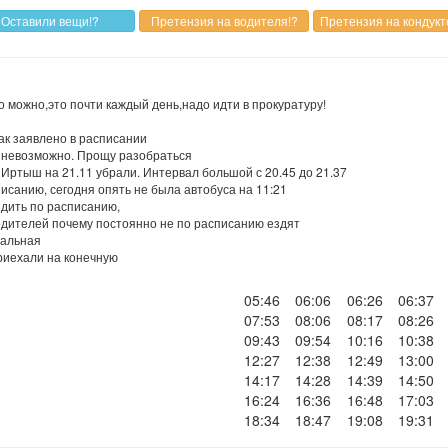
ко можно,это почти каждый день,надо идти в прокуратуру!
как заявлено в расписании
0 невозможно. Прощу разобраться
 Иртыш на 21.11 убрали. Интервал большой с 20.45 до 21.37
писанию, сегодня опять не была автобуса на 11:21
здить по расписанию,
водителей почему постоянно не по расписанию ездят
нальная
приехали на конечную
05:46
06:06
06:26
06:37
07:53
08:06
08:17
08:26
09:43
09:54
10:16
10:38
12:27
12:38
12:49
13:00
14:17
14:28
14:39
14:50
16:24
16:36
16:48
17:03
18:34
18:47
19:08
19:31