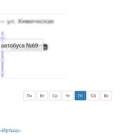
 автобуса №69
Пн
Вт
Ср
Чт
Пт
Сб
Вс
 «Иртыш»