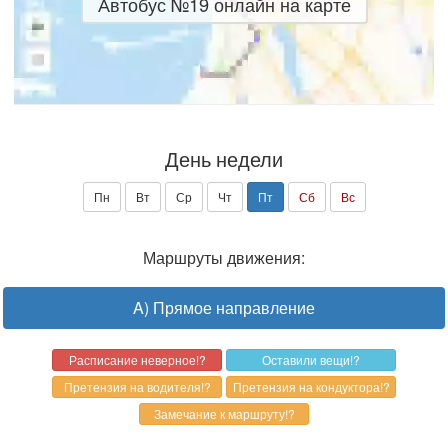
Автобус №19 онлайн на карте
День недели
Пн
Вт
Ср
Чт
Пт
Сб
Вс
Маршруты движения:
A) Прямое направление