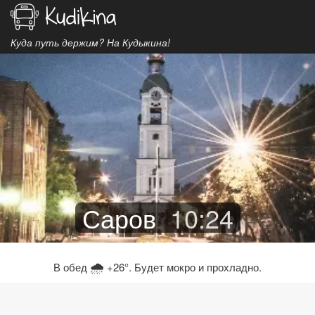
Куда путь держим? На Кудыкина!
Саров
10
:
24
🌧
В обед
+26°. Будет мокро и прохладно.