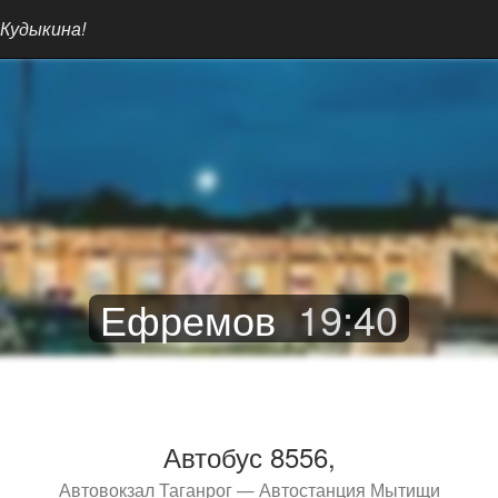
 Кудыкина!
Ефремов
19
:
40
Автобус 8556,
Автовокзал Таганрог — Автостанция Мытищи