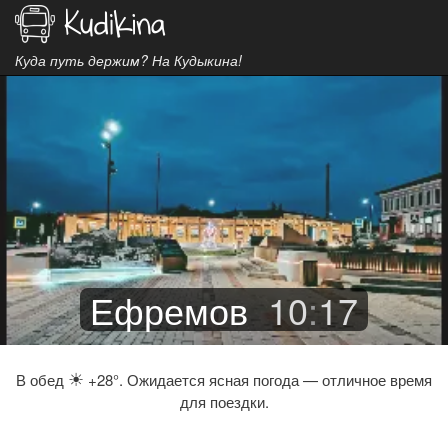
Куда путь держим? На Кудыкина!
Ефремов
10
:
17
☀
В обед
+28°. Ожидается ясная погода — отличное время
для поездки.