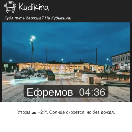
Куда путь держим? На Кудыкина!
Ефремов
04
:
36
☁
Утром
+21°. Солнце скроется, но без дождя.