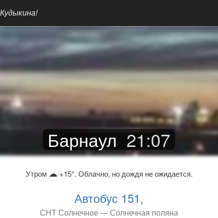
 Кудыкина!
Барнаул
21
:
07
☁
Утром
+15°. Облачно, но дождя не ожидается.
Автобус 151,
СНТ Солнечное — Солнечная поляна