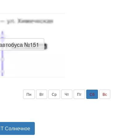
 автобуса №151
Пн
Вт
Ср
Чт
Пт
Сб
Вс
НТ Солнечное