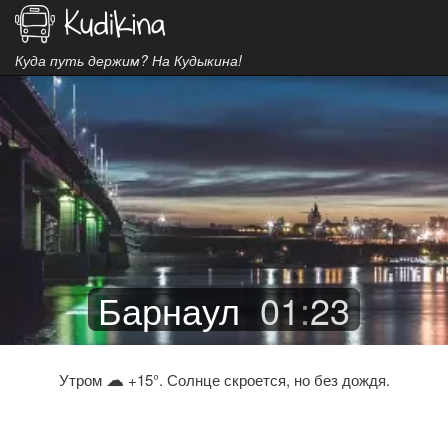
Куда путь держим? На Кудыкина!
Барнаул
01
:
23
☁
Утром
+15°. Солнце скроется, но без дождя.