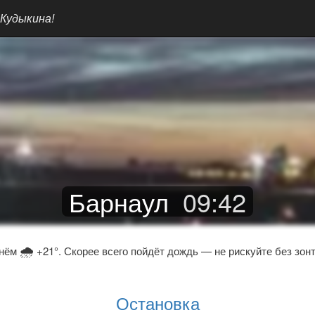
 Кудыкина!
Барнаул
09
:
42
🌧
нём
+21°. Скорее всего пойдёт дождь — не рискуйте без зонт
Остановка