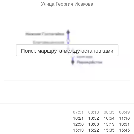
Улица Георгия Исакова
Поиск маршрута между остановками
07:51
08:13
08:35
08:49
10:21
10:32
10:54
11:16
12:56
13:08
13:19
13:31
15:13
15:22
15:35
15:45