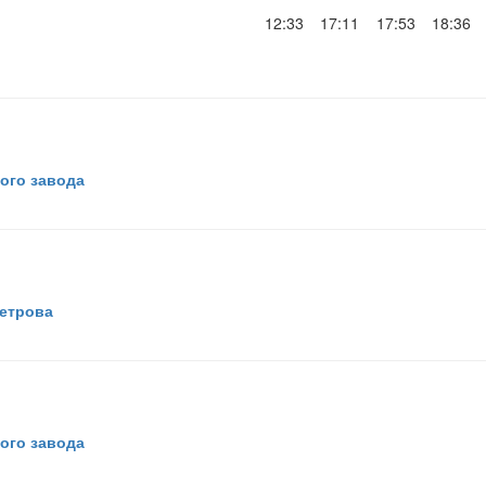
12:33
17:11
17:53
18:36
ого завода
Петрова
ого завода