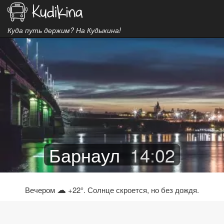
Куда путь держим? На Кудыкина!
Барнаул
14
:
02
☁
Вечером
+22°. Солнце скроется, но без дождя.