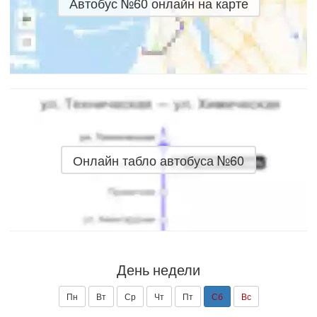
Автобус №60 онлайн на карте
Онлайн табло автобуса №60
День недели
Пн
Вт
Ср
Чт
Пт
Сб
Вс