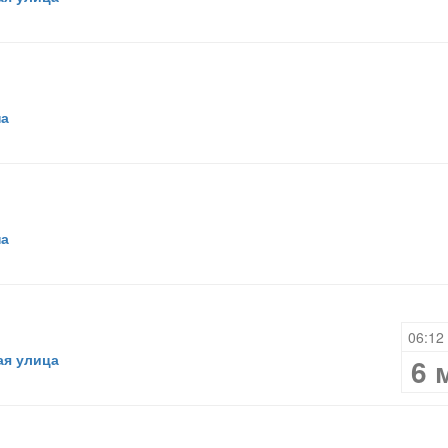
на
на
06:12 
ая улица
6 