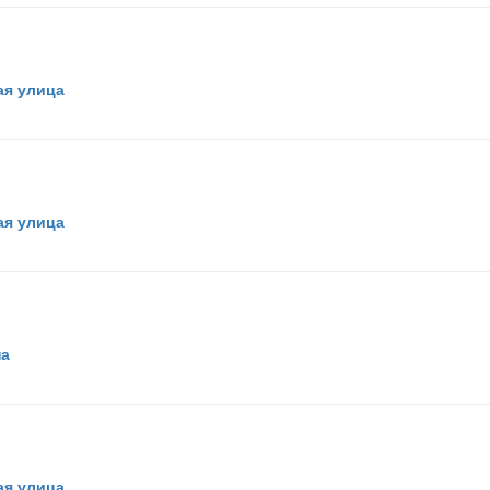
ая улица
ая улица
на
ая улица