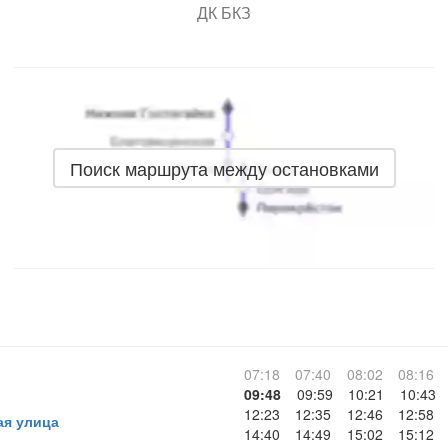
ДК БКЗ
Поиск маршрута между остановками
07:18
07:40
08:02
08:16
09:48
09:59
10:21
10:43
12:23
12:35
12:46
12:58
ая улица
14:40
14:49
15:02
15:12