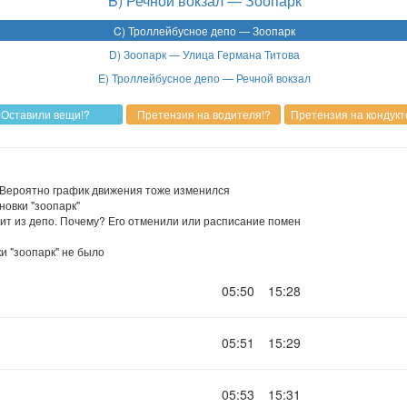
B) Речной вокзал — Зоопарк
C) Троллейбусное депо — Зоопарк
D) Зоопарк — Улица Германа Титова
E) Троллейбусное депо — Речной вокзал
 Вероятно график движения тоже изменился
новки "зоопарк"
дит из депо. Почему? Его отменили или расписание помен
ки "зоопарк" не было
05:50
15:28
05:51
15:29
05:53
15:31