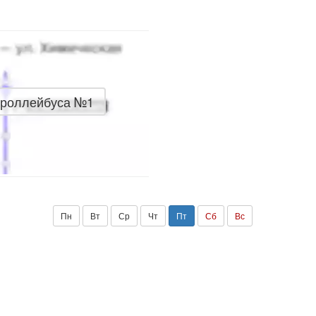
троллейбуса №1
Пн
Вт
Ср
Чт
Пт
Сб
Вс