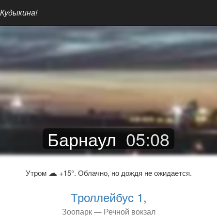
 Кудыкина!
Барнаул
05
:
08
☁
Утром
+15°. Облачно, но дождя не ожидается.
Троллейбус 1,
Зоопарк — Речной вокзал