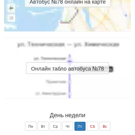
Автобус №78 онлайн на карте
Онлайн табло автобуса №78
День недели
Пн
Вт
Ср
Чт
Пт
Сб
Вс