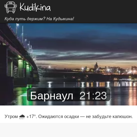
Куда путь держим? На Кудыкина!
Барнаул
21
:
23
🌧
Утром
+17°. Ожидаются осадки — не забудьте капюшон.