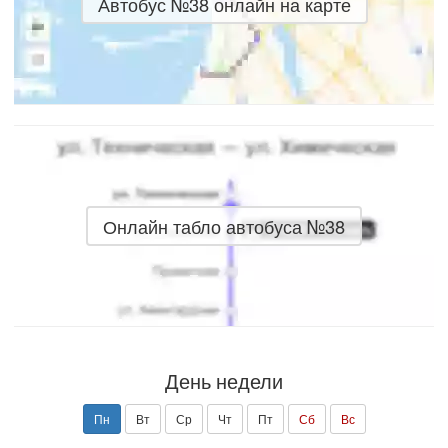
Автобус №38 онлайн на карте
Онлайн табло автобуса №38
День недели
Пн
Вт
Ср
Чт
Пт
Сб
Вс