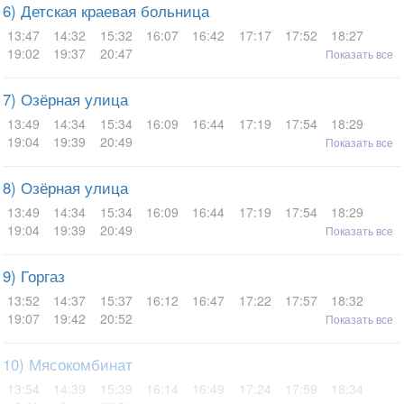
6) Детская краевая больница
13:47
14:32
15:32
16:07
16:42
17:17
17:52
18:27
19:02
19:37
20:47
Показать все
7) Озёрная улица
13:49
14:34
15:34
16:09
16:44
17:19
17:54
18:29
19:04
19:39
20:49
Показать все
8) Озёрная улица
13:49
14:34
15:34
16:09
16:44
17:19
17:54
18:29
19:04
19:39
20:49
Показать все
9) Горгаз
13:52
14:37
15:37
16:12
16:47
17:22
17:57
18:32
19:07
19:42
20:52
Показать все
10) Мясокомбинат
13:54
14:39
15:39
16:14
16:49
17:24
17:59
18:34