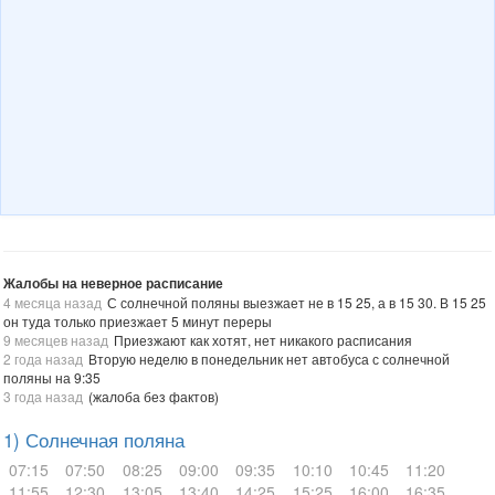
Жалобы на неверное расписание
4 месяца назад
С солнечной поляны выезжает не в 15 25, а в 15 30. В 15 25
он туда только приезжает 5 минут переры
9 месяцев назад
Приезжают как хотят, нет никакого расписания
2 года назад
Вторую неделю в понедельник нет автобуса с солнечной
поляны на 9:35
3 года назад
(жалоба без фактов)
1) Солнечная поляна
07:15
07:50
08:25
09:00
09:35
10:10
10:45
11:20
11:55
12:30
13:05
13:40
14:25
15:25
16:00
16:35