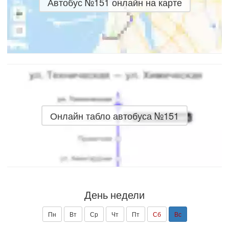
Автобус №151 онлайн на карте
Онлайн табло автобуса №151
День недели
Пн
Вт
Ср
Чт
Пт
Сб
Вс