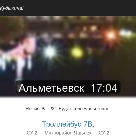
 Кудыкина!
Альметьевск
17
:
04
☀
Ночью
+22°. Будет солнечно и тепло.
Троллейбус 7В,
СУ-2 — Микрорайон Яшьлек — СУ-2