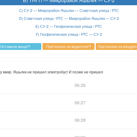
B) ТНГП — Микрорайон Яшьлек — СУ-2
C) СУ-2 — Микрорайон Яшьлек — Советская улица / РТС
D) Советская улица / РТС — Микрорайон Яшьлек — СУ-2
E) СУ-2 — Геофизическая улица / РТС
F) Геофизическая улица / РТС — СУ-2
ку микр. Яшьлек не пришел электробус! И позже не пришел
06:26
06:27
06:28