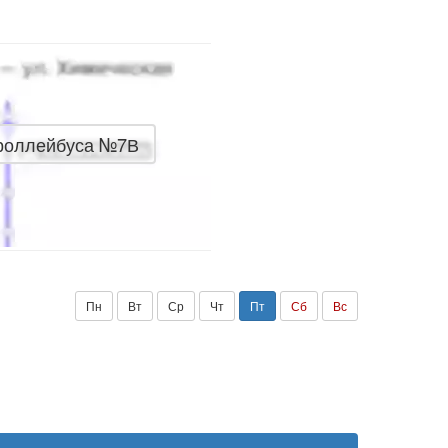
троллейбуса №7В
Пн
Вт
Ср
Чт
Пт
Сб
Вс