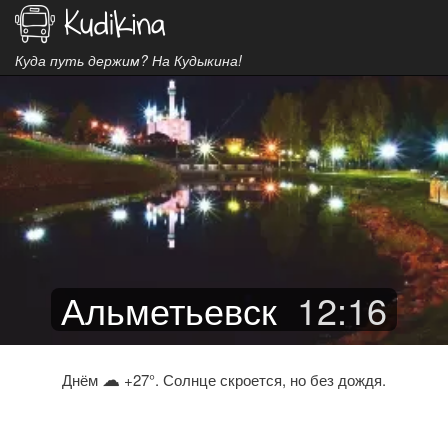
Куда путь держим? На Кудыкина!
Альметьевск
12
:
16
☁
Днём
+27°. Солнце скроется, но без дождя.