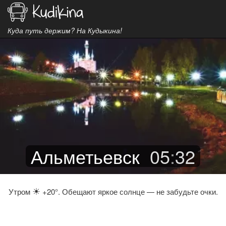
Куда путь держим? На Кудыкина!
Альметьевск
05
:
32
☀
Утром
+20°. Обещают яркое солнце — не забудьте очки.