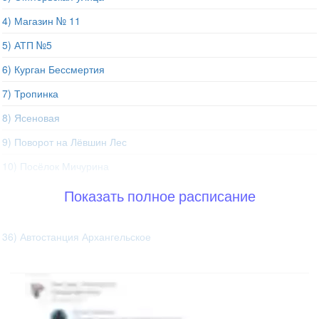
4) Магазин № 11
5) АТП №5
6) Курган Бессмертия
7) Тропинка
8) Ясеновая
9) Поворот на Лёвшин Лес
10) Посёлок Мичурина
Показать полное расписание
36) Автостанция Архангельское