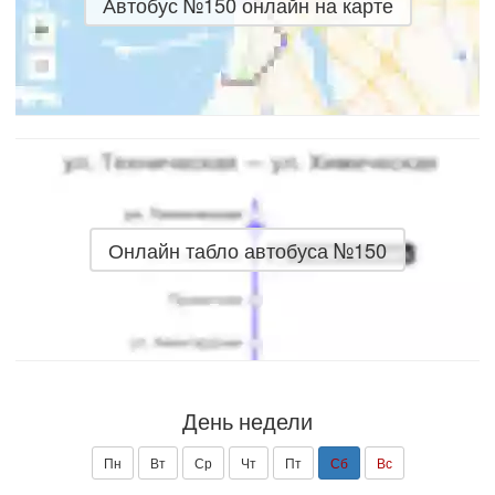
Автобус №150 онлайн на карте
Онлайн табло автобуса №150
День недели
Пн
Вт
Ср
Чт
Пт
Сб
Вс