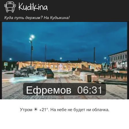
Куда путь держим? На Кудыкина!
Ефремов
06
:
31
☀
Утром
+21°. На небе не будет ни облачка.