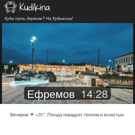
Куда путь держим? На Кудыкина!
Ефремов
14
:
28
☀
Вечером
+31°. Погода порадует теплом и ясностью.