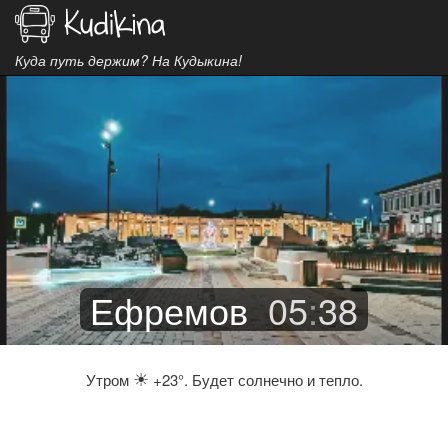
Куда путь держим? На Кудыкина!
Ефремов
05
:
38
☀
Утром
+23°. Будет солнечно и тепло.