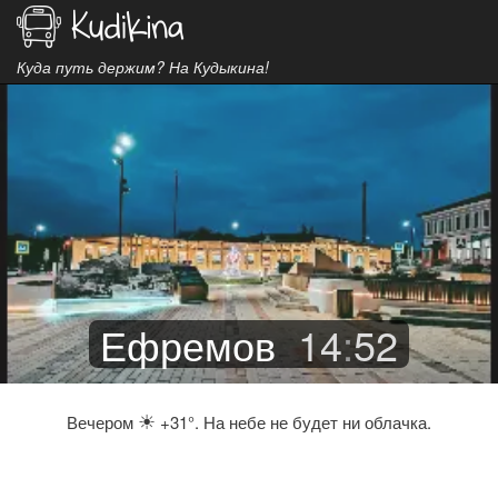
Куда путь держим? На Кудыкина!
Ефремов
14
:
52
☀
Вечером
+31°. На небе не будет ни облачка.