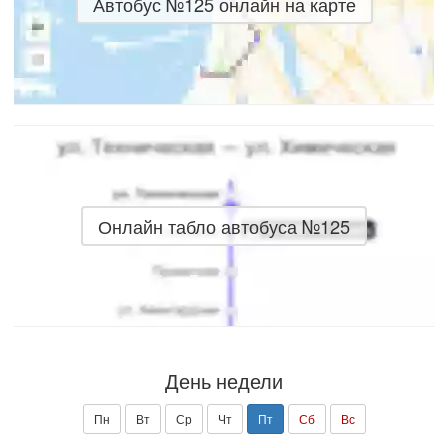
Автобус №125 онлайн на карте
Онлайн табло автобуса №125
День недели
Пн
Вт
Ср
Чт
Пт
Сб
Вс