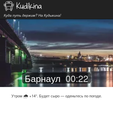
Куда путь держим? На Кудыкина!
Барнаул
00
:
22
🌧
Утром
+14°. Будет сыро — оденьтесь по погоде.