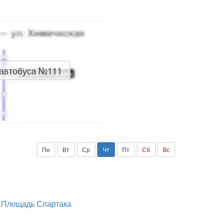
 автобуса №111
Пн
Вт
Ср
Чт
Пт
Сб
Вс
— Площадь Спартака