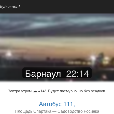
 Кудыкина!
Барнаул
22
:
14
☁
Завтра утром
+14°. Будет пасмурно, но без осадков.
Автобус 111,
Площадь Спартака — Садоводство Росинка