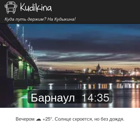
Куда путь держим? На Кудыкина!
Барнаул
14
:
35
☁
Вечером
+25°. Солнце скроется, но без дождя.