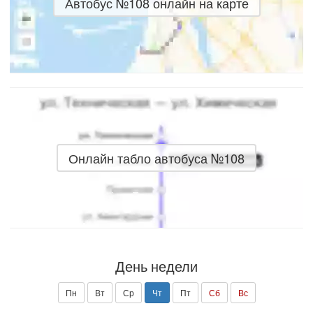
Автобус №108 онлайн на карте
Онлайн табло автобуса №108
День недели
Пн
Вт
Ср
Чт
Пт
Сб
Вс