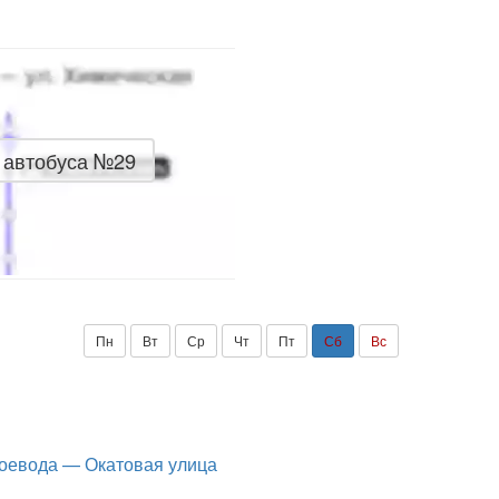
 автобуса №29
Пн
Вт
Ср
Чт
Пт
Сб
Вс
Воевода — Окатовая улица