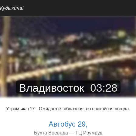
 Кудыкина!
Владивосток
03
:
28
☁
Утром
+17°. Ожидается облачная, но спокойная погода.
Автобус 29,
Бухта Воевода — ТЦ Изумруд