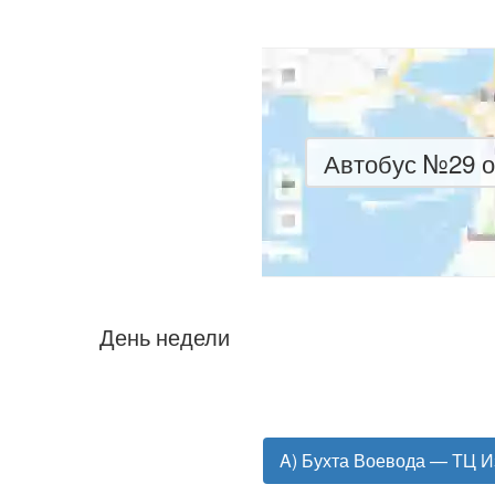
Автобус №29 о
День недели
A) Бухта Воевода — ТЦ И