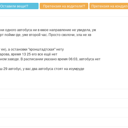
ни одного автобуса ни в кккое направление не увидела, уж
рт пойми где, уже второй час. Просто сволочи, зла не хв
у ее), а остановки "кронштадтская" нету
рова, время 13 25 его все ещё нет
ном заводе. В расписании указано время 06:03, автобуса нет
 29 автобус, у вас два автобуса стоят на изумруде