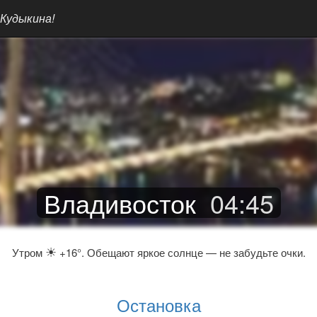
 Кудыкина!
Владивосток
04
:
45
☀
Утром
+16°. Обещают яркое солнце — не забудьте очки.
Остановка