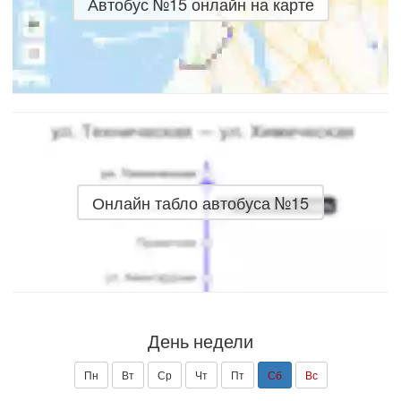
Автобус №15 онлайн на карте
Онлайн табло автобуса №15
День недели
Пн
Вт
Ср
Чт
Пт
Сб
Вс