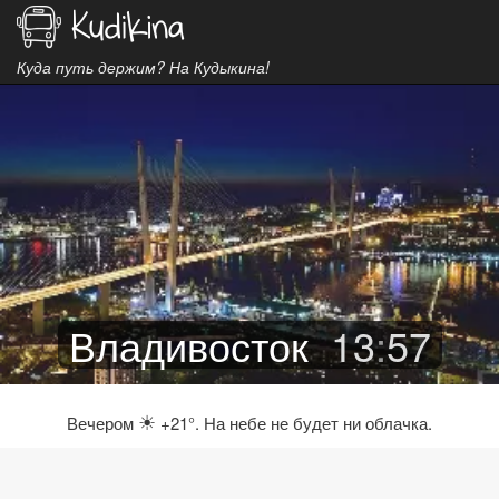
Куда путь держим? На Кудыкина!
Владивосток
13
:
57
☀
Вечером
+21°. На небе не будет ни облачка.