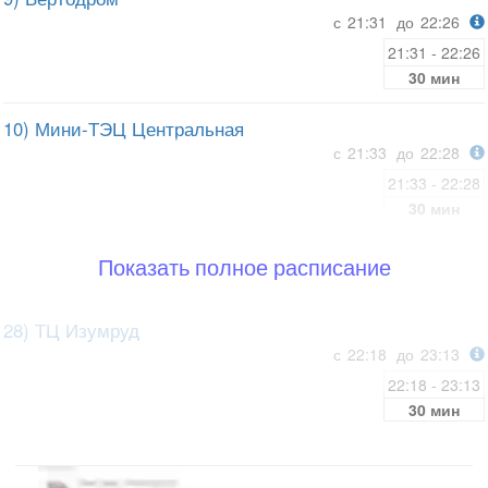
с
21:31
до
22:26
21:31 - 22:26
30 мин
10) Мини-ТЭЦ Центральная
с
21:33
до
22:28
21:33 - 22:28
30 мин
Показать полное расписание
28) ТЦ Изумруд
с
22:18
до
23:13
22:18 - 23:13
30 мин