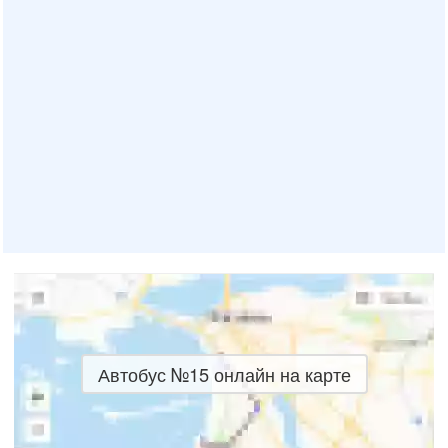
Автобус №15 онлайн на карте