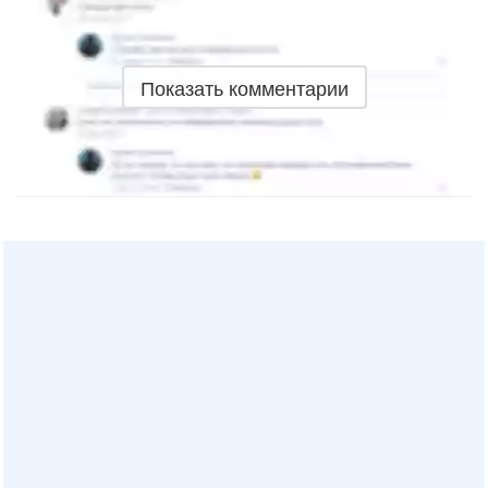
Показать комментарии